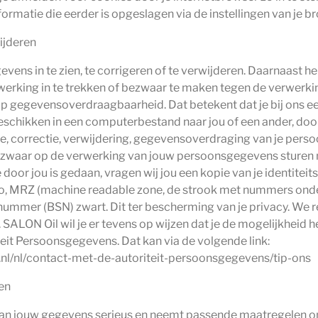
nformatie die eerder is opgeslagen via de instellingen van je b
ijderen
vens in te zien, te corrigeren of te verwijderen. Daarnaast he
rking in te trekken of bezwaar te maken tegen de verwerk
op gegevensoverdraagbaarheid. Dat betekent dat je bij ons e
eschikken in een computerbestand naar jou of een ander, doo
age, correctie, verwijdering, gegevensoverdraging van je per
ezwaar op de verwerking van jouw persoonsgegevens sturen n
e door jou is gedaan, vragen wij jou een kopie van je identite
oto, MRZ (machine readable zone, de strook met nummers ond
mer (BSN) zwart. Dit ter bescherming van je privacy. We re
 SALON Oil wil je er tevens op wijzen dat je de mogelijkheid he
teit Persoonsgegevens. Dat kan via de volgende link:
.nl/nl/contact-met-de-autoriteit-persoonsgegevens/tip-ons
en
n jouw gegevens serieus en neemt passende maatregelen om