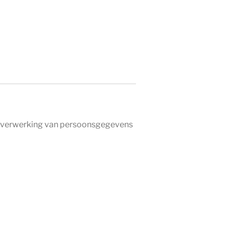
ON Oil - SALON Oil l
de verwerking van persoonsgegevens