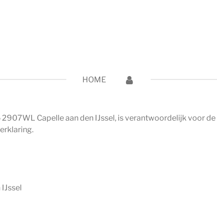
il - SALON Oil - SALON Oil - SAL
HOME
 2907WL Capelle aan den IJssel, is verantwoordelijk voor 
erklaring.
IJssel