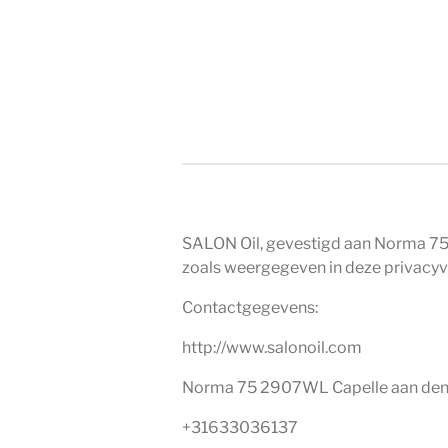
Ga
direct
naar
SALON Oil - SALON O
de
hoofdinhoud
SALON Oil, gevestigd aan Norma 75
zoals weergegeven in deze privacyv
Contactgegevens:
http://www.salonoil.com
Norma 75 2907WL Capelle aan den 
+31633036137