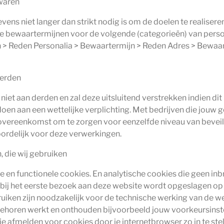
waren
ens niet langer dan strikt nodig is om de doelen te realise
e bewaartermijnen voor de volgende (categorieën) van pers
> Reden Personalia > Bewaartermijn > Reden Adres > Bewaar
derden
et aan derden en zal deze uitsluitend verstrekken indien dit 
en aan een wettelijke verplichting. Met bedrijven die jouw
sovereenkomst om te zorgen voor eenzelfde niveau van beveil
ordelijk voor deze verwerkingen.
, die wij gebruiken
e en functionele cookies. En analytische cookies die geen inb
t bij het eerste bezoek aan deze website wordt opgeslagen op
ruiken zijn noodzakelijk voor de technische werking van de 
behoren werkt en onthouden bijvoorbeeld jouw voorkeursinste
 je afmelden voor cookies door je internetbrowser zo in te st